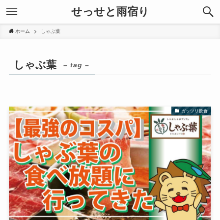
せっせと雨宿り
ホーム
しゃぶ葉
しゃぶ葉
– tag –
ガッツリ飲食