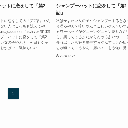
ハットに恋をして『第2
シャンプーハットに恋をして『第1
話』
トに恋をしての『第2話』やん
私はかよわい女の子やシャンプーするとき
でない人はこっちも読んでや
ぇ瞑るやん？暗いやん？こわいやん？いつ
oamayadori.com/archives/613ほ
ャワーヘッドがグニャングニャン唸りなが
プーハットに恋をして『第2
ら、襲ってくるかわからんやろあいつ、一
い女の子やふぅ...今日もシャ
暴れ出したら好き勝手するやんすねとかめ
おかげで、気持ちいい...
ちゃ狙ってくるやん！痛いて！もう蛇に見..
2020.12.23
1