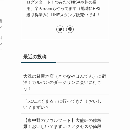
ログスタート！つみたてNISAや株の運
用、楽天roomもやってます（地味にFP3
級取得済み）LINEスタンプ販売中です！
目
シ
回
っ
.
最近の投稿
大洗の肴屋本店（さかなやほんてん）に宿
泊！ガルパンのダージリンに会いに行こ
う！
「ぷんぷくまる」に行ってきた！おいし
い？まずい？
【東中野のソウルフード】大盛軒の鉄板
麺！おいしい？まずい？アクセスや値段