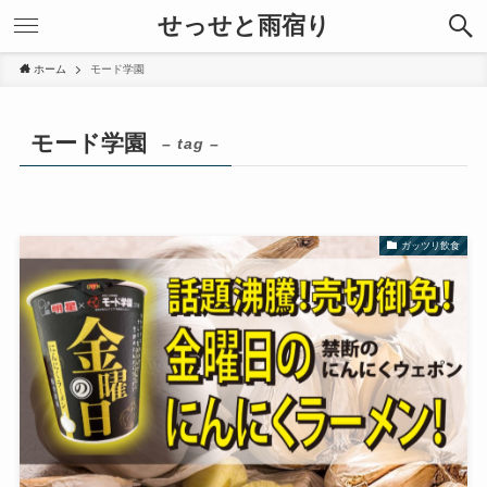
せっせと雨宿り
ホーム
モード学園
モード学園
– tag –
ガッツリ飲食