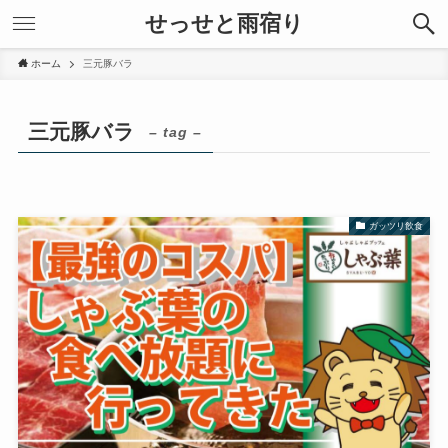
せっせと雨宿り
ホーム
三元豚バラ
三元豚バラ
– tag –
ガッツリ飲食