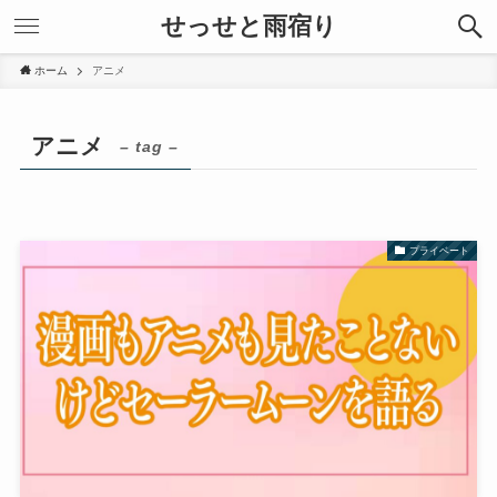
せっせと雨宿り
ホーム
アニメ
アニメ
– tag –
プライベート