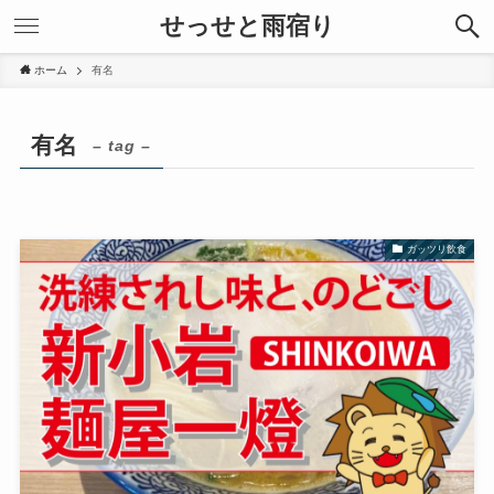
せっせと雨宿り
ホーム
有名
有名
– tag –
ガッツリ飲食