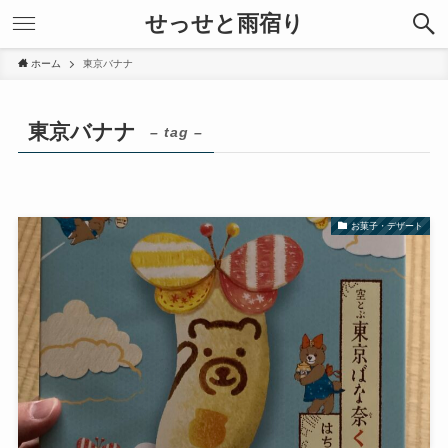
せっせと雨宿り
ホーム
東京バナナ
東京バナナ
– tag –
お菓子・デザート