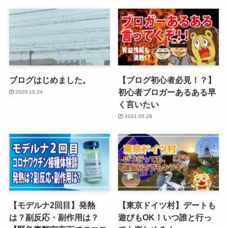
ブログはじめました。
【ブログ初心者必見！？】
初心者ブロガーあるある早
2020.10.24
く言いたい
2021.05.29
【モデルナ2回目】発熱
【東京ドイツ村】デートも
は？副反応・副作用は？
遊びもOK！いつ誰と行っ