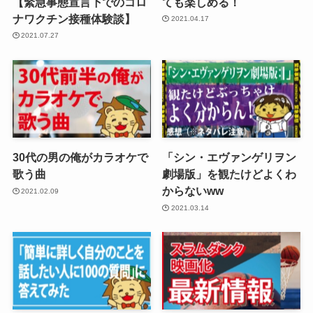
【緊急事態宣言下でのコロ
ても楽しめる！
ナワクチン接種体験談】
2021.04.17
2021.07.27
30代の男の俺がカラオケで
「シン・エヴァンゲリヲン
歌う曲
劇場版」を観たけどよくわ
からないww
2021.02.09
2021.03.14