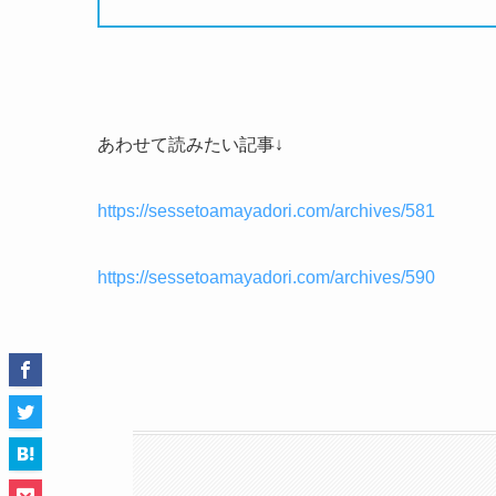
あわせて読みたい記事↓
https://sessetoamayadori.com/archives/581
https://sessetoamayadori.com/archives/590