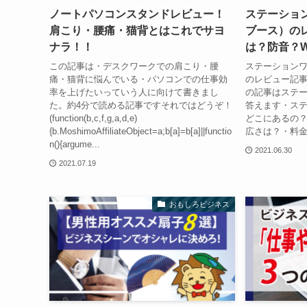
ノートパソコンスタンドレビュー！
ステーショ
肩こり・腰痛・猫背とはこれでサヨ
ブース）の
ナラ！！
は？防音？Wi
この記事は・デスクワークでの肩こり・腰
ステーション
痛・猫背に悩んでいる・パソコンでの仕事効
のレビュー記事
率を上げたいっていう人に向けて書きまし
の記事はステ
た。約4分で読める記事ですそれではどうぞ！
答えます・ス
(function(b,c,f,g,a,d,e)
どこにあるの
{b.MoshimoAffiliateObject=a;b[a]=b[a]||functio
広さは？・料金は
n(){argume...
2021.06.30
2021.07.19
おもしろビジネス