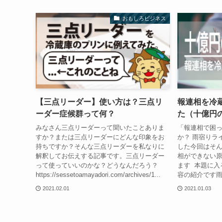
おもしろビジネス
【三点リーダー】使い方は？三点リ
報連相を冷
ーダー症候群って何？
た（十億円
みなさん三点リーダーって聞いたことありま
「報連相で困
すか？または三点リーダーにどんな印象をお
か？ 雨宿りラ
持ちですか？そんな三点リーダーを私なりに
した今回はそ
解釈してお伝えする記事です。三点リーダー
相ができない
って使っていいのかな？どうなんだろう？
ます 本題に入
https://sessetoamayadori.com/archives/1...
容の紹介です雨宿
2021.02.01
2021.01.03