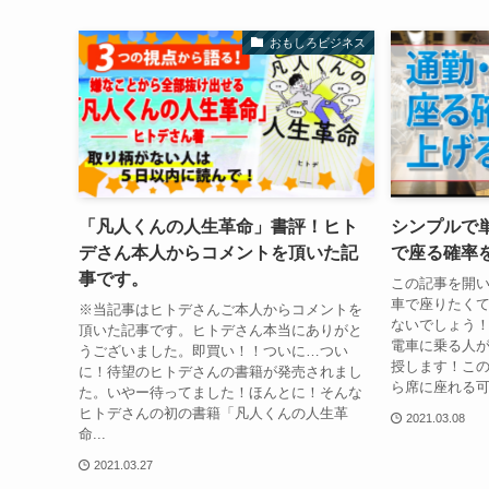
おもしろビジネス
「凡人くんの人生革命」書評！ヒト
シンプルで
デさん本人からコメントを頂いた記
で座る確率
事です。
この記事を開
車で座りたく
※当記事はヒトデさんご本人からコメントを
ないでしょう
頂いた記事です。ヒトデさん本当にありがと
電車に乗る人
うございました。即買い！！ついに…つい
授します！こ
に！待望のヒトデさんの書籍が発売されまし
ら席に座れる可
た。いやー待ってました！ほんとに！そんな
ヒトデさんの初の書籍「凡人くんの人生革
2021.03.08
命...
2021.03.27