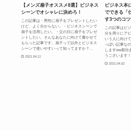
【メンズ扇子オススメ8選】ビジネス
ビジネス本に
シーンでオシャレに決めろ！
でできる「
す3つのコツ
この記事は・男性に扇子をプレゼントしたい
けど、よく分からない。・ビジネスシーンで
この記事はビ
扇子を活用したい。・父の日に扇子をプレゼ
分を周りにア
ントしたい。そんなあなたに向けて書かせて
いう人に向け
もらった記事です。扇子って以外とビジネス
っぽい記事な
シーンで使いやすいって知ってますか？...
しますww新社
うございます！
2021.04.11
2021.04.02