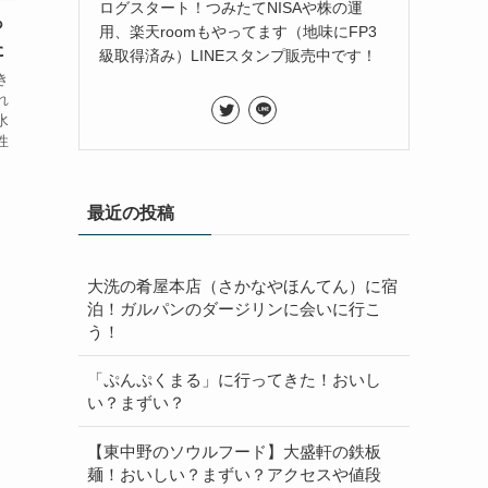
ログスタート！つみたてNISAや株の運
っ
用、楽天roomもやってます（地味にFP3
た
級取得済み）LINEスタンプ販売中です！
き
れ
水
性
最近の投稿
大洗の肴屋本店（さかなやほんてん）に宿
泊！ガルパンのダージリンに会いに行こ
う！
「ぷんぷくまる」に行ってきた！おいし
い？まずい？
【東中野のソウルフード】大盛軒の鉄板
麺！おいしい？まずい？アクセスや値段