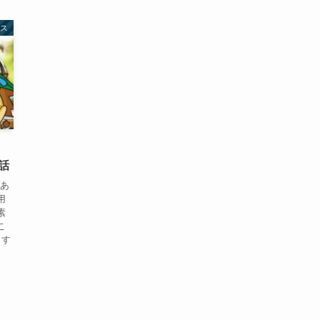
ス
話
とあ
用
素
こ
ます