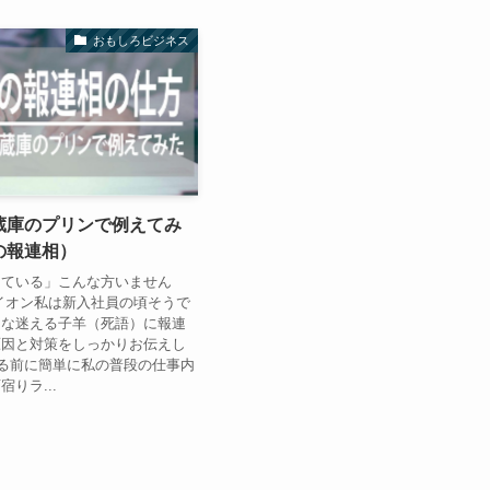
おもしろビジネス
蔵庫のプリンで例えてみ
の報連相）
っている」こんな方いません
イオン私は新入社員の頃そうで
んな迷える子羊（死語）に報連
原因と対策をしっかりお伝えし
る前に簡単に私の普段の仕事内
りラ...