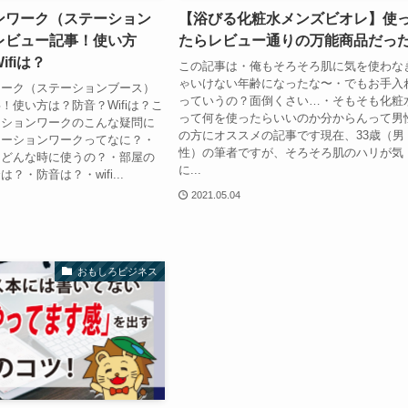
ンワーク（ステーション
【浴びる化粧水メンズビオレ】使
レビュー記事！使い方
たらレビュー通りの万能商品だっ
fiは？
この記事は・俺もそろそろ肌に気を使わな
ゃいけない年齢になったな〜・でもお手入
ワーク（ステーションブース）
っていうの？面倒くさい…・そもそも化粧
！使い方は？防音？Wifiは？こ
って何を使ったらいいのか分からんって男
ーションワークのこんな疑問に
の方にオススメの記事です現在、33歳（男
テーションワークってなに？・
性）の筆者ですが、そろそろ肌のハリが気
？どんな時に使うの？・部屋の
に...
？・防音は？・wifi...
2021.05.04
おもしろビジネス