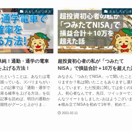
おもしろビジネス
おもしろビジネ
単純！通勤・通学の電車
超投資初心者の私が「つみたて
を上げる方法！
NISA」で損益合計＋10万を超えた
いたということは、あなたは電
みなさん「つみたてNISA」って聞いたこ
て困っている。ズバリまちがい
りますか？私は聞いたこともありますし運
！この記事では「通勤・通学で
もしています。ただ投資に関しては全くの
が座る確率を上げる方法」を伝
人。初心者なんです。先日、ツイッターで
の記事を読めば、明日の通勤か
んなツイートをしました↓おはようござい
能性がグーンと上がりま...
☀️積み立てNISAを初めて1年半、初めて...
2021.02.11