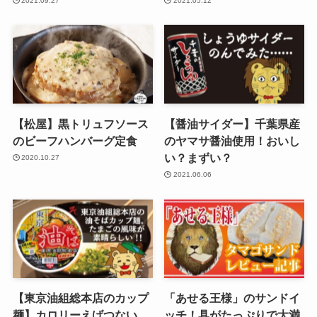
2021.09.27
2021.05.12
【松屋】黒トリュフソース
【醤油サイダー】千葉県産
のビーフハンバーグ定食
のヤマサ醤油使用！おいし
い？まずい？
2020.10.27
2021.06.06
【東京油組総本店のカップ
「あせる王様」のサンドイ
麺】カロリーえげつない
ッチ！具がたっぷりで大満