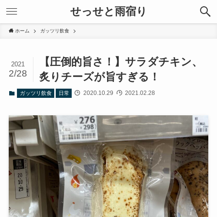
せっせと雨宿り
ホーム
ガッツリ飲食
【圧倒的旨さ！】サラダチキン、
2021
2/28
炙りチーズが旨すぎる！
2020.10.29
2021.02.28
ガッツリ飲食
日常