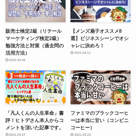
販売士検定2級（リテール
【メンズ扇子オススメ8
マーケティング検定2級）
選】ビジネスシーンでオシ
勉強方法と対策（過去問の
ャレに決めろ！
活用方法）
2021.04.11
2022.03.05
「凡人くんの人生革命」書
ファミマのブラックコーヒ
評！ヒトデさん本人からコ
ーは本当に甘い（コンビニ
メントを頂いた記事です。
コーヒー）
2021.03.27
2021.03.23