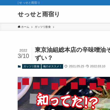
| せっせと雨宿り
せっせと雨宿り
ホーム
ガッツリ飲食
東京油組総本店の辛味噌油
2022
3/10
ずい？
2021.05.25
2022.03.10
ガッツリ飲食
俺のオススメ！