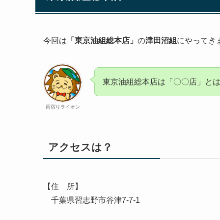
今回は
「東京油組総本店」
の
津田沼組
にやってき
東京油組総本店は「〇〇店」と
雨宿りライオン
アクセスは？
【住 所】
千葉県習志野市谷津7-7-1