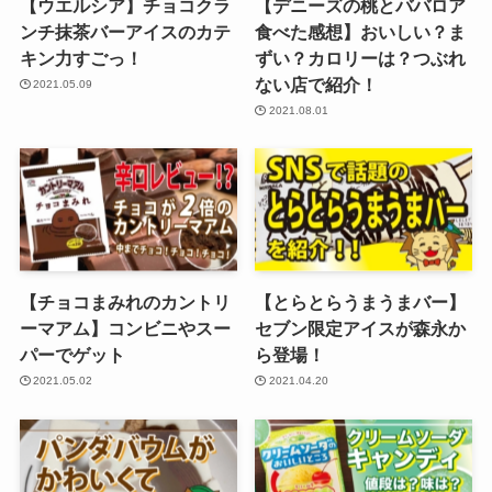
【ウエルシア】チョコクラ
【デニーズの桃とババロア
ンチ抹茶バーアイスのカテ
食べた感想】おいしい？ま
キン力すごっ！
ずい？カロリーは？つぶれ
ない店で紹介！
2021.05.09
2021.08.01
【チョコまみれのカントリ
【とらとらうまうまバー】
ーマアム】コンビニやスー
セブン限定アイスが森永か
パーでゲット
ら登場！
2021.05.02
2021.04.20